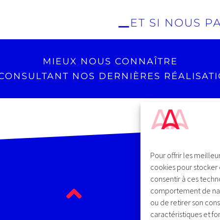
ET SI NOUS P
formité
Devi
Gestio
Nous consulter
tre site
Gesti
nce
MIEUX NOUS CONNAÎTRE
CONSULTANT NOS DERNIÈRES RÉALISAT
Pour offrir les meille
cookies pour stocker 
consentir à ces techn
comportement de naviga
ou de retirer son cons
caractéristiques et fo