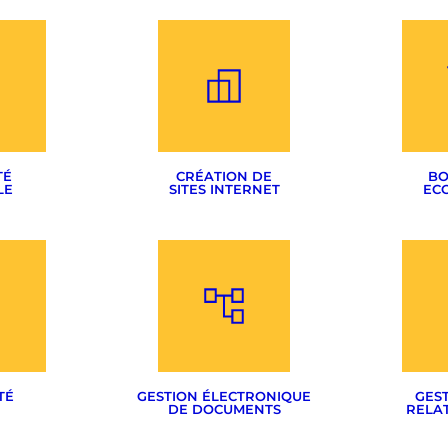
TÉ
CRÉATION DE
BO
LE
SITES INTERNET
EC
CMS & sur-mesure
Woo
logotype
Noms de domaines
Pr
suelle
Hébergement
Migrati
TÉ
GESTION ÉLECTRONIQUE
GEST
DE DOCUMENTS
RELAT