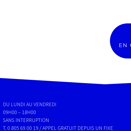
Mise en con
Magazine interne
RGPD
Flipbook
Sécurité de vo
Résilie
EN 
DU LUNDI AU VENDREDI
09H00 – 18H00
SANS INTERRUPTION
T. 0 805 69 00 19 / APPEL GRATUIT DEPUIS UN FIXE