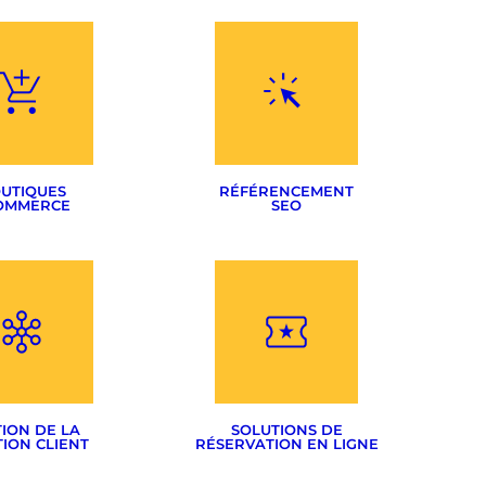
UTIQUES
RÉFÉRENCEMENT
OMMERCE
SEO
Optimisation de sites
commerce
Rédactionnel
estashop
Stratégie SEO
on Presta> Woo
Google Adwords
Réseaux sociaux
ION DE LA
SOLUTIONS DE
ION CLIENT
RÉSERVATION EN LIGNE