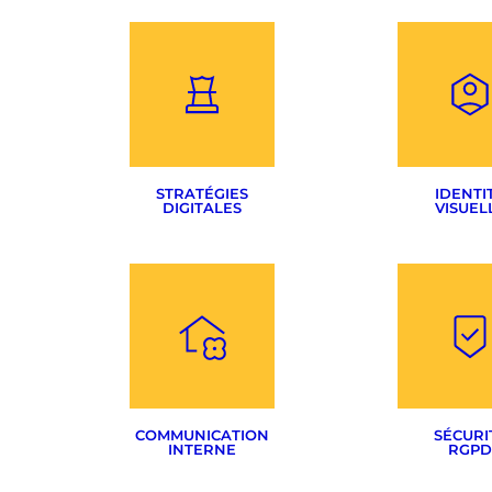
STRATÉGIES
IDENTI
DIGITALES
VISUEL
Audit & Benchmarking
Création de 
Définition des objectifs
Création vi
Sélection des supports
COMMUNICATION
SÉCURI
INTERNE
RGPD