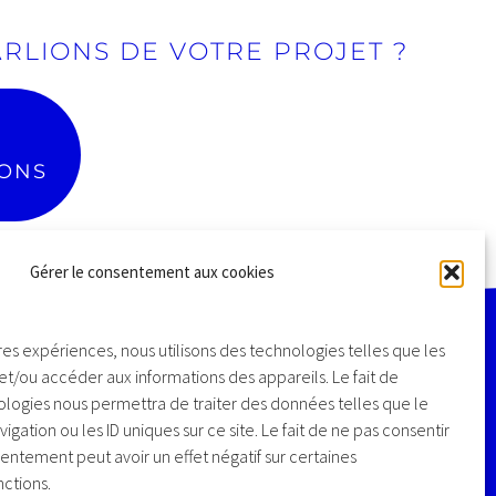
ARLIONS DE VOTRE PROJET ?
s & factures
n de projets
Adaptées à tous types
on d'équipes
d'activités
...
IONS
Gérer le consentement aux cookies
ures expériences, nous utilisons des technologies telles que les
et/ou accéder aux informations des appareils. Le fait de
AKALMIE / COMMUNICATION DIGITALE
ologies nous permettra de traiter des données telles que le
104 ROUTE DE SAVERNE
tion ou les ID uniques sur ce site. Le fait de ne pas consentir
67205 OBERHAUSBERGEN
entement peut avoir un effet négatif sur certaines
(EUROMÉTROPLE DE STRASBOURG)
nctions.