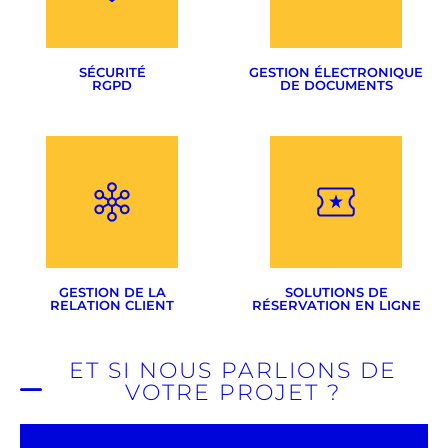
Flipbook
Google Adwords
Réseaux sociaux
SÉCURITÉ
GESTION ÉLECTRONIQUE
RGPD
DE DOCUMENTS
Mise en conformité
RGPD
Nous consulter
Sécurité de votre site
Résilience
GESTION DE LA
SOLUTIONS DE
RELATION CLIENT
RÉSERVATION EN LIGNE
ET SI NOUS PARLIONS DE
VOTRE PROJET ?
Devis & factures
Gestion de projets
Adaptées à tous types
Gestion d'équipes
d'activités