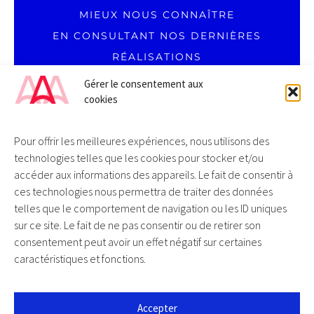
...
MIEUX NOUS CONNAÎTRE
EN CONSULTANT NOS DERNIÈRES
RÉALISATIONS
Gérer le consentement aux
cookies
Pour offrir les meilleures expériences, nous utilisons des
technologies telles que les cookies pour stocker et/ou
DU LUNDI AU VENDREDI
accéder aux informations des appareils. Le fait de consentir à
09H00 – 18H00
ces technologies nous permettra de traiter des données
SANS INTERRUPTION
T. 0 805 69 00 19 / APPEL GRATUIT DEPUIS UN FIXE
telles que le comportement de navigation ou les ID uniques
sur ce site. Le fait de ne pas consentir ou de retirer son
consentement peut avoir un effet négatif sur certaines
caractéristiques et fonctions.
AKALMIE / COMMUNICATION DIGITALE
Accepter
104 ROUTE DE SAVERNE