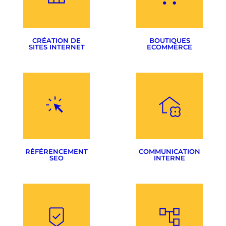
Création visuelle
Sélection des supports
CRÉATION DE
BOUTIQUES
SITES INTERNET
ECOMMERCE
CMS & sur-mesure
Woocommerce
Noms de domaines
Prestashop
Hébergement
Migration Presta> Woo
RÉFÉRENCEMENT
COMMUNICATION
SEO
INTERNE
Optimisation de sites
Rédactionnel
Magazine interne
Stratégie SEO