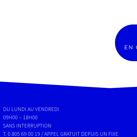
Mise en con
Magazine interne
RGPD
Flipbook
Sécurité de vo
Résilie
EN 
DU LUNDI AU VENDREDI
09H00 – 18H00
SANS INTERRUPTION
T. 0 805 69 00 19 / APPEL GRATUIT DEPUIS UN FIXE