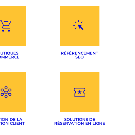
UTIQUES
RÉFÉRENCEMENT
OMMERCE
SEO
Optimisation de sites
commerce
Rédactionnel
estashop
Stratégie SEO
on Presta> Woo
Google Adwords
Réseaux sociaux
ION DE LA
SOLUTIONS DE
ION CLIENT
RÉSERVATION EN LIGNE