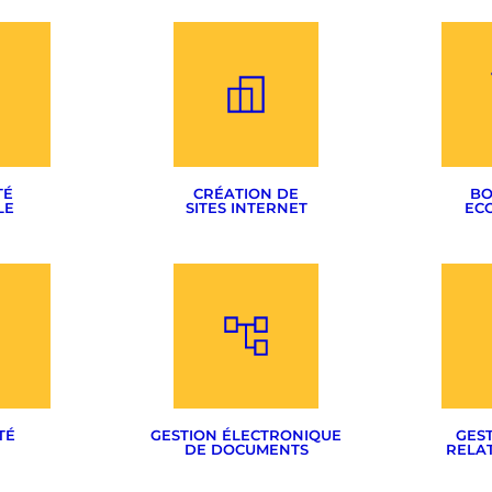
TÉ
CRÉATION DE
BO
LE
SITES INTERNET
EC
CMS & sur-mesure
Woo
logotype
Noms de domaines
Pr
suelle
Hébergement
Migrati
TÉ
GESTION ÉLECTRONIQUE
GEST
DE DOCUMENTS
RELAT