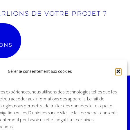
ARLIONS DE VOTRE PROJET ?
s & factures
n de projets
Adaptées à tous types
on d'équipes
d'activités
...
IONS
Gérer le consentement aux cookies
ures expériences, nous utilisons des technologies telles que les
et/ou accéder aux informations des appareils. Le fait de
AKALMIE / COMMUNICATION DIGITALE
ologies nous permettra de traiter des données telles que le
104 ROUTE DE SAVERNE
tion ou les ID uniques sur ce site. Le fait de ne pas consentir
67205 OBERHAUSBERGEN
entement peut avoir un effet négatif sur certaines
(EUROMÉTROPLE DE STRASBOURG)
nctions.