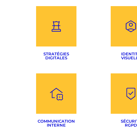
STRATÉGIES
IDENTI
DIGITALES
VISUEL
Audit & Benchmarking
Création de 
Définition des objectifs
Création vi
Sélection des supports
COMMUNICATION
SÉCURI
INTERNE
RGPD