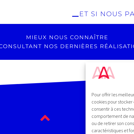
ET SI NOUS P
formité
Devi
Gestio
Nous consulter
tre site
Gesti
nce
MIEUX NOUS CONNAÎTRE
CONSULTANT NOS DERNIÈRES RÉALISAT
Pour offrir les meille
cookies pour stocker 
consentir à ces techn
comportement de naviga
ou de retirer son cons
caractéristiques et fo