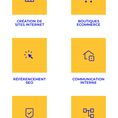
Création visuelle
Sélection des supports
CRÉATION DE
BOUTIQUES
SITES INTERNET
ECOMMERCE
CMS & sur-mesure
Woocommerce
Noms de domaines
Prestashop
Hébergement
Migration Presta> Woo
RÉFÉRENCEMENT
COMMUNICATION
SEO
INTERNE
Optimisation de sites
Rédactionnel
Magazine interne
Stratégie SEO