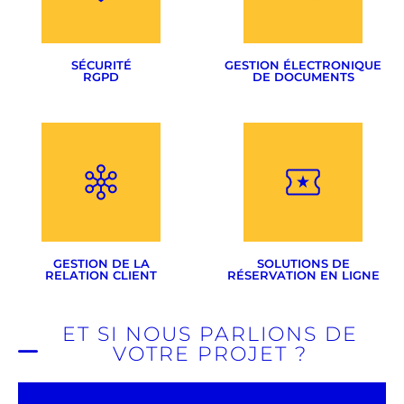
Flipbook
Google Adwords
Réseaux sociaux
SÉCURITÉ
GESTION ÉLECTRONIQUE
RGPD
DE DOCUMENTS
Mise en conformité
RGPD
Nous consulter
Sécurité de votre site
Résilience
GESTION DE LA
SOLUTIONS DE
RELATION CLIENT
RÉSERVATION EN LIGNE
ET SI NOUS PARLIONS DE
VOTRE PROJET ?
Devis & factures
Gestion de projets
Adaptées à tous types
Gestion d'équipes
d'activités