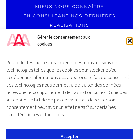
...
MIEUX NOUS CONNAÎTRE
EN CONSULTANT NOS DERNIÈRES
RÉALISATIONS
Gérer le consentement aux
cookies
Pour offrir les meilleures expériences, nous utilisons des
technologies telles que les cookies pour stocker et/ou
DU LUNDI AU VENDREDI
accéder aux informations des appareils. Le fait de consentir à
09H00 – 18H00
ces technologies nous permettra de traiter des données
SANS INTERRUPTION
T. 0 805 69 00 19 / APPEL GRATUIT DEPUIS UN FIXE
telles que le comportement de navigation ou les ID uniques
sur ce site. Le fait de ne pas consentir ou de retirer son
consentement peut avoir un effet négatif sur certaines
caractéristiques et fonctions.
AKALMIE / COMMUNICATION DIGITALE
Accepter
104 ROUTE DE SAVERNE