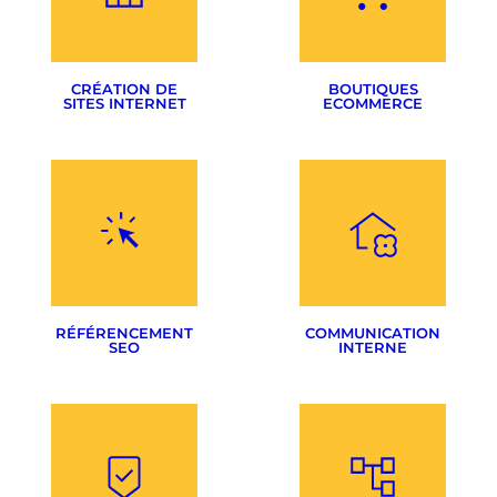
Création visuelle
Sélection des supports
CRÉATION DE
BOUTIQUES
SITES INTERNET
ECOMMERCE
CMS & sur-mesure
Woocommerce
Noms de domaines
Prestashop
Hébergement
Migration Presta> Woo
RÉFÉRENCEMENT
COMMUNICATION
SEO
INTERNE
Optimisation de sites
Rédactionnel
Magazine interne
Stratégie SEO