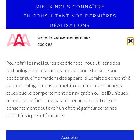
...
MIEUX NOUS CONNAÎTRE
EN CONSULTANT NOS DERNIÈRES
RÉALISATIONS
Gérer le consentement aux
cookies
Pour offrir les meilleures expériences, nous utilisons des
technologies telles que les cookies pour stocker et/ou
DU LUNDI AU VENDREDI
accéder aux informations des appareils. Le fait de consentir à
09H00 – 18H00
ces technologies nous permettra de traiter des données
SANS INTERRUPTION
T. 0 805 69 00 19 / APPEL GRATUIT DEPUIS UN FIXE
telles que le comportement de navigation ou les ID uniques
sur ce site. Le fait de ne pas consentir ou de retirer son
consentement peut avoir un effet négatif sur certaines
caractéristiques et fonctions.
AKALMIE / COMMUNICATION DIGITALE
Accepter
104 ROUTE DE SAVERNE