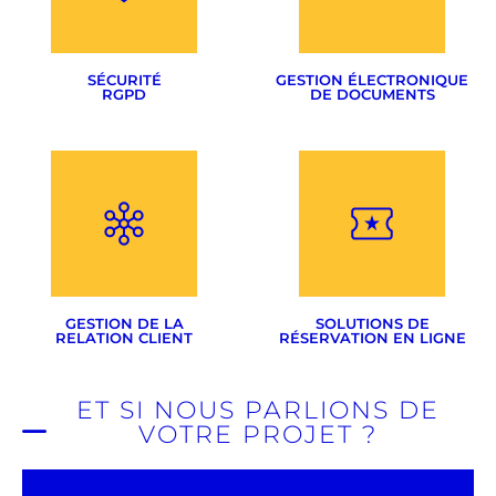
Flipbook
Google Adwords
Réseaux sociaux
SÉCURITÉ
GESTION ÉLECTRONIQUE
RGPD
DE DOCUMENTS
Mise en conformité
RGPD
Nous consulter
Sécurité de votre site
Résilience
GESTION DE LA
SOLUTIONS DE
RELATION CLIENT
RÉSERVATION EN LIGNE
ET SI NOUS PARLIONS DE
VOTRE PROJET ?
Devis & factures
Gestion de projets
Adaptées à tous types
Gestion d'équipes
d'activités