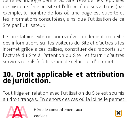
Cette technologie permet au Site d’évaluer les réponses
des visiteurs face au Site et l’efficacité de ses actions (par
exemple, le nombre de fois où une page est ouverte et
les informations consultées), ainsi que l’utilisation de ce
Site par l’Utilisateur.
Le prestataire externe pourra éventuellement recueillir
des informations sur les visiteurs du Site et d’autres sites
internet grâce à ces balises, constituer des rapports sur
l’activité du Site à l’attention du Site , et fournir d’autres
services relatifs à l’utilisation de celui-ci et d’Internet.
10. Droit applicable et attribution
de juridiction.
Tout litige en relation avec l’utilisation du Site est soumis
au droit français. En dehors des cas où la loi ne le permet
pas, il est fait attribution exclusive de juridiction aux
Gérer le consentement aux
tribunaux compétents de Strasbourg.
cookies